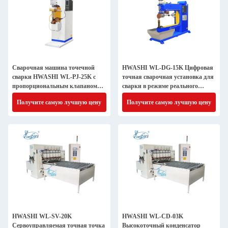
Сварочная машина точечной
HWASHI WL-DG-15K Цифровая
сварки HWASHI WL-PJ-25K с
точная сварочная установка для
пропорциональным клапаном
сварки в режиме реального
для сборки листового металла
времени Монитор сдвига
Получите самую лучшую цену
Получите самую лучшую цену
автомобильного датчика
HWASHI WL-SV-20K
HWASHI WL-CD-03K
Сервоуправляемая точная точка
Высокоточный конденсатор