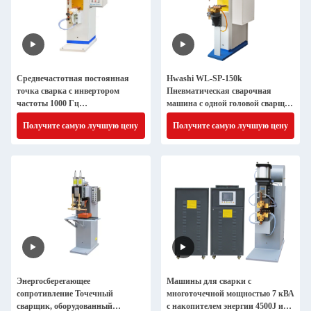
Среднечастотная постоянная
Hwashi WL-SP-150k
точка сварка с инвертором
Пневматическая сварочная
частоты 1000 Гц
машина с одной головой сварщик
интеллектуальный контроллер
950x490x1680 мм CE/CCC/ISO
Получите самую лучшую цену
Получите самую лучшую цену
сенсорного экрана и
Сертифицированный с 8-10-
номинальной мощностью 50 КВА
летним сроком службы
Энергосберегающее
Машины для сварки с
сопротивление Точечный
многоточечной мощностью 7 кВА
сварщик, оборудованный
с накопителем энергии 4500J и