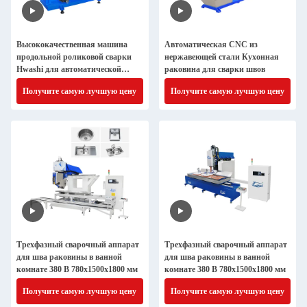
Высококачественная машина
Автоматическая CNC из
продольной роликовой сварки
нержавеющей стали Кухонная
Hwashi для автоматической
раковина для сварки швов
сварки швов топливного бака
Получите самую лучшую цену
Получите самую лучшую цену
Трехфазный сварочный аппарат
Трехфазный сварочный аппарат
для шва раковины в ванной
для шва раковины в ванной
комнате 380 В 780x1500x1800 мм
комнате 380 В 780x1500x1800 мм
Получите самую лучшую цену
Получите самую лучшую цену