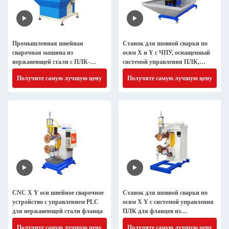
Промышленная швейная
Станок для шовной сварки по
сварочная машина из
осям X и Y с ЧПУ, оснащенный
нержавеющей стали с ПЛК-
системой управления ПЛК,
контролем и 8-10-летним сроком
идеально подходит для сварки
Получите самую лучшую цену
Получите самую лучшую цену
службы
фланцев и крышек баков из
нержавеющей стали
CNC X Y оси швейное сварочное
Станок для шовной сварки по
устройство с управлением PLC
осям X Y с системой управления
для нержавеющей стали фланца
ПЛК для фланцев из
нержавеющей стали
Получите самую лучшую цену
Получите самую лучшую цену