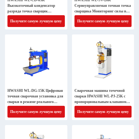
HWASHI WL-CD-03K
HWASHI WL-SV-20K
Высокоточный конденсатор
Сервоуправляемая точная точка
разряда точка сварщик
сварщика Мониторинг силы в
Закрытая петля обратная связь
режиме реального времени
Получите самую лучшую цену
Получите самую лучшую цену
для компонентов медицинских
изделий
HWASHI WL-DG-15K Цифровая
Сварочная машина точечной
точная сварочная установка для
сварки HWASHI WL-PJ-25K с
сварки в режиме реального
пропорциональным клапаном
времени Монитор сдвига
для сборки листового металла
Получите самую лучшую цену
Получите самую лучшую цену
автомобильного датчика