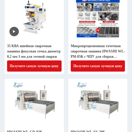
35 КВА швейная сварочная
Микропрецизионная точечная
машина фокусная точка диаметр
сварочная машина HWASHI WL-
0,2 мм-3 мм для точной сварки
PM-05K с ЧПУ для сборки
электронных датчиков, точность
Получите самую лучшую цену
Получите самую лучшую цену
0,1 мм