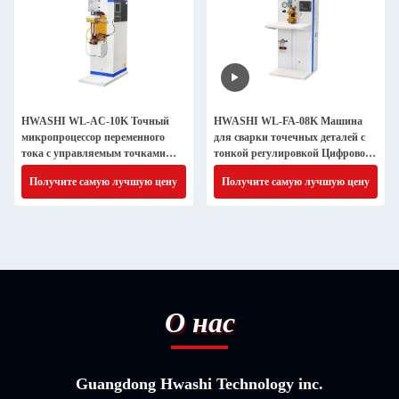
HWASHI WL-AC-10K Точный
HWASHI WL-FA-08K Машина
микропроцессор переменного
для сварки точечных деталей с
тока с управляемым точками
тонкой регулировкой Цифровое
сварщик ювелирные изделия из
чтение для лабораторных
Получите самую лучшую цену
Получите самую лучшую цену
тонкого металла
исследований и разработок
О нас
Guangdong Hwashi Technology inc.