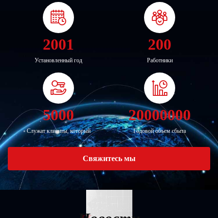
2001
200
Установленный год
Работники
5000
20000000
Служат клиенты, который
Годовой объем сбыта
Свяжитесь мы