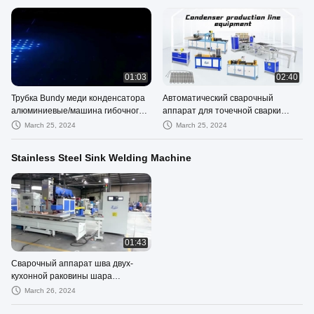
01:03
02:40
Трубка Bundy меди конденсатора
Автоматический сварочный
алюминиевые/машина гибочного
аппарат для точечной сварки
устройства трубы, провод на
проволочной сетки холодильного
March 25, 2024
March 25, 2024
конденсаторах трубки
конденсатора с проволочной
трубкой
Stainless Steel Sink Welding Machine
01:43
Сварочный аппарат шва двух-
кухонной раковины шара
автоматический
March 26, 2024