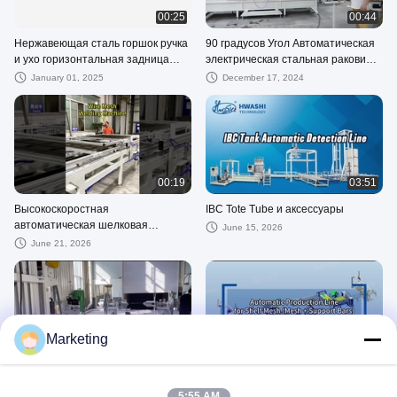
00:25
00:44
Нержавеющая сталь горшок ручка
90 градусов Угол Автоматическая
и ухо горизонтальная задница
электрическая стальная раковина
сварочная машина точка
сварочная машина / раковина
January 01, 2025
December 17, 2024
сварщики для Coo
сварщик 5KW 50Hz CE
00:19
03:51
Высокоскоростная
IBC Tote Tube и аксессуары
автоматическая шелковая
June 15, 2026
сварочная машина для
June 21, 2026
производства шелковых решеток
Marketing
00:36
01:20
Машины для фрезы труб
Продвинутая автоматическая
шелковая сварочная машина для
July 30, 2025
5:55 AM