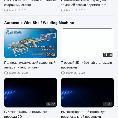
HWASHI MF постоянный точечный
Пневматический аппарат для
сварочный станок
точечной сварки переменного
тока
March 12, 2024
March 12, 2024
Automatic Wire Shelf Welding Machine
02:08
01:16
Полноавтоматический сварочный
7-осевой 3D-гибочный станок для
аппарат ячеистой сети
проволоки
March 29, 2024
March 29, 2024
02:32
00:31
Гибочная машина стального
Высокоскоростной станок для
провода 2D
резки стальной проволоки