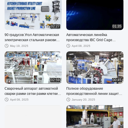
машина
02:27
01:35
90 градусов Угол Автоматическая
Автоматическая линейка
электрическая стальная раковина
производства IBC Grid Cage
сварочная машина / раковина
Frame, полностью автоматическая
May 19, 2025
April 08, 2025
сварщик 5KW 50Hz CE
линейка испытания утечки
резервуара IBC
02:59
00:45
Сварочный аппарат автоматной
Полное оборудование
сварки рамки сетки рамки клетки
производственной линии защиты
IBC трубчатый
вентиляторов
April 08, 2025
January 20, 2025