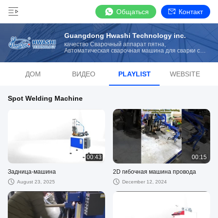
Общаться
Контакт
Guangdong Hwashi Technology inc.
качество Сварочный аппарат пятна,
Автоматическая сварочная машина для сварки с
помощью проволоки manufacturer from China
ДОМ
ВИДЕО
PLAYLIST
WEBSITE
Spot Welding Machine
00:43
00:15
Задница-машина
2D гибочная машина провода
August 23, 2025
December 12, 2024