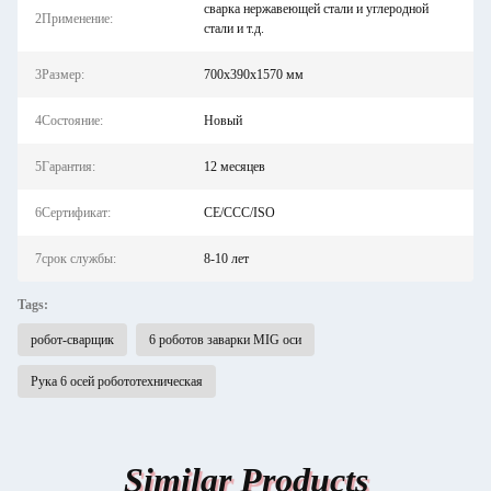
сварка нержавеющей стали и углеродной
2Применение:
стали и т.д.
3Размер:
700х390х1570 мм
4Состояние:
Новый
5Гарантия:
12 месяцев
6Сертификат:
CE/CCC/ISO
7срок службы:
8-10 лет
Tags:
робот-сварщик
6 роботов заварки MIG оси
Рука 6 осей робототехническая
Similar Products