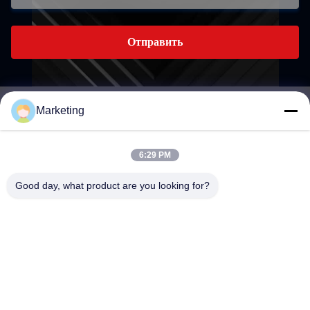
Отправить
Marketing
marketing@hwashi.com
E-mail
6:29 PM
Good day, what product are you looking for?
0086-755-84567286
Телефон
Guangdong Hwashi Technology inc.