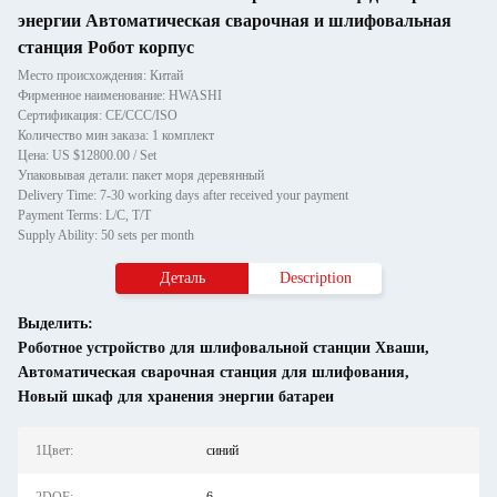
энергии Автоматическая сварочная и шлифовальная
станция Робот корпус
Место происхождения: Китай
Фирменное наименование: HWASHI
Сертификация: CE/CCC/ISO
Количество мин заказа: 1 комплект
Цена: US $12800.00 / Set
Упаковывая детали: пакет моря деревянный
Delivery Time: 7-30 working days after received your payment
Payment Terms: L/C, T/T
Supply Ability: 50 sets per month
Деталь
Description
Выделить:
Роботное устройство для шлифовальной станции Хваши
,
Автоматическая сварочная станция для шлифования
,
Новый шкаф для хранения энергии батареи
1Цвет:
синий