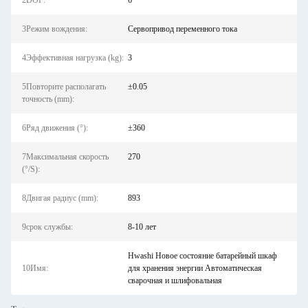
2DOF:
6
3Режим вождения:
Сервопривод переменного тока
4Эффективная нагрузка (kg):
3
5Повторите располагать
±0.05
точность (mm):
6Ряд движения (°):
±360
7Максимальная скорость
270
(°/S):
8Двигая радиус (mm):
893
9срок службы:
8-10 лет
Hwashi Новое состояние батарейный шкаф
10Имя:
для хранения энергии Автоматическая
сварочная и шлифовальная