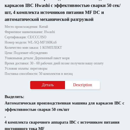
каркасов IBC Hwashi с эффективностью сварки 50 сек/
шт, 4 комплекта источников питания MF DC и
автоматической механической разгрузкой
Место происхождения: Китай
Фирменное наименование: Hwashi
Сертификация: CE/CCC/ISO
Номер модели: WL-SQ-MF160Kx6
Количество мин заказа: 1 КОМПЛЕКТ
Цена: Подлежит обсуждению
Упаковывая детали: Деревянный пакет моря
Время доставки: 30 - 60 рабочих дней позже получили вашу оплату
Условия оплаты: переговоры
Поставка способности: 50 комплектов в месяц
Деталь
Description
Выделить:
Автоматическая производственная машина для каркасов IBC с
эффективностью сварки 50 сек/шт
,
4 комплекта сварочного аппарата IBC с источником питания
постоянного тока MF