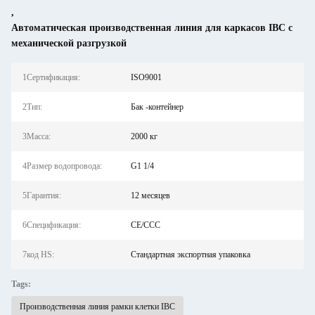
,
Автоматическая производственная линия для каркасов IBC с
механической разгрузкой
1Сертификация:
ISO9001
2Тип:
Бак -контейнер
3Масса:
2000 кг
4Размер водопровода:
G1 1/4
5Гарантия:
12 месяцев
6Спецификация:
CE/CCC
7код HS:
Стандартная экспортная упаковка
Tags:
Производственная линия рамки клетки IBC