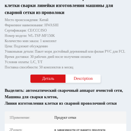
клетки сварки линейки изготовления машины для
сварной сетки из проволоки
Место происхождения: Китай
Фирменное наименование: HWASHI
Сертификация: CE/CCC/ISO
Номер модели: WL-TSP-MF150K
Количество мин заказа: 1 комплект
Цена: Подлежит обсуждению
Упаковывая детали: Пакет моря достойный деревянный или фильм PVC для FCL
Время доставки: 30 рабочих дней после получения оплаты
Условия оплаты: L/C, T/T
Поставка способности: 50 комплектов в месяц
Деталь
Description
Выделить:
автоматический сварочный аппарат ячеистой сети
,
Машина для сварки клеток
,
Линия изготовления клетки из сварной проволочной сетки
1Применение:
Продукт сетки
2Размер:
в зависимости от вашего продукта